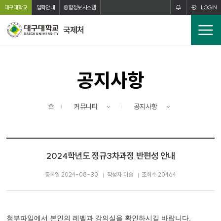
주메뉴 바로가기
본문 바로가기
대구대학교
입학안내
종합정보시스템
LOGIN
국제처
전
체
메
뉴
공지사항
홈
커뮤니티
공지사항
2024학년도 정규3차과정 반편성 안내
등록일 2024-08-30
작성자 이슬
조회수 20464
첨부파일에서 본인의 레벨과 강의실을 확인하시길 바랍니다.